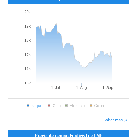
20k
19k
18k
17k
16k
15k
1. Jul
1. Aug
1. Sep
Níquel
Cinc
Aluminio
Cobre
Saber más
Precio de demanda oficial de LME