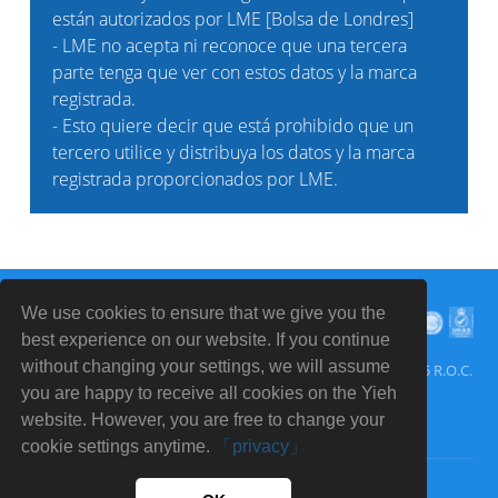
están autorizados por LME [Bolsa de Londres]
- LME no acepta ni reconoce que una tercera
parte tenga que ver con estos datos y la marca
registrada.
- Esto quiere decir que está prohibido que un
tercero utilice y distribuya los datos y la marca
registrada proporcionados por LME.
We use cookies to ensure that we give you the
best experience on our website. If you continue
without changing your settings, we will assume
No 6, E-Da Road, Yanchao Dist., Kaohsiung City, Taiwan, 82445 R.O.C.
you are happy to receive all cookies on the Yieh
website. However, you are free to change your
cookie settings anytime.
「privacy」
Acerca de Yieh
Inscribirse
Consulta
EN
ES