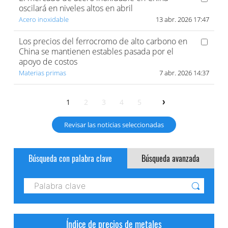
oscilará en niveles altos en abril
Acero inoxidable
13 abr. 2026 17:47
Los precios del ferrocromo de alto carbono en
China se mantienen estables pasada por el
apoyo de costos
Materias primas
7 abr. 2026 14:37
1
2
3
4
5
Revisar las noticias seleccionadas
Búsqueda con palabra clave
Búsqueda avanzada
Índice de precios de metales