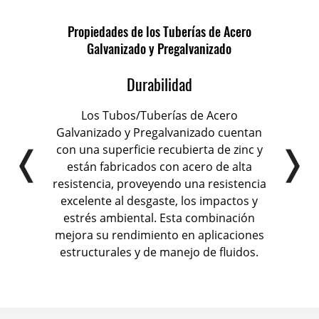
Propiedades de los Tuberías de Acero
Galvanizado y Pregalvanizado
Durabilidad
Los Tubos/Tuberías de Acero
se
Galvanizado y Pregalvanizado cuentan
Galva
a de
con una superficie recubierta de zinc y
re
ción,
están fabricados con acero de alta
ac
 a la
resistencia, proveyendo una resistencia
es
excelente al desgaste, los impactos y
est
e zinc
estrés ambiental. Esta combinación
id
o,
mejora su rendimiento en aplicaciones
 vida
estructurales y de manejo de fluidos.
inc