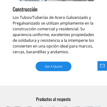
In
Construcción
Lo
 y
Los Tubos/Tuberías de Acero Galvanizado y
Pre
ara
Pregalvanizado se utilizan ampliamente en la
exc
construcción comercial y residencial. Su
pr
n
apariencia uniforme, excelentes propiedades
ne
de soldadura y resistencia a la intemperie los
un
os
convierten en una opción ideal para marcos,
req
s
cercas, barandillas y andamios.
me
 de
en
Get A Quote
Productos al respecto