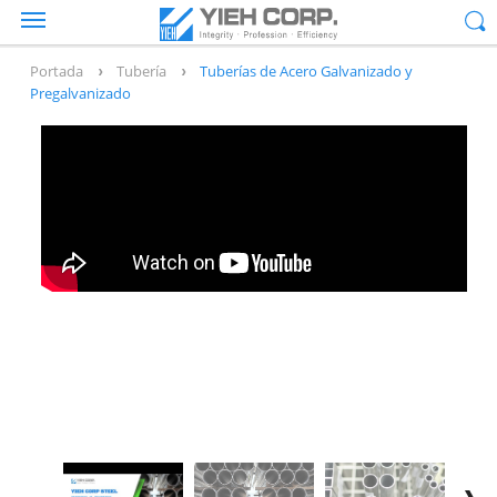
Portada
Tubería
Tuberías de Acero Galvanizado y
Pregalvanizado