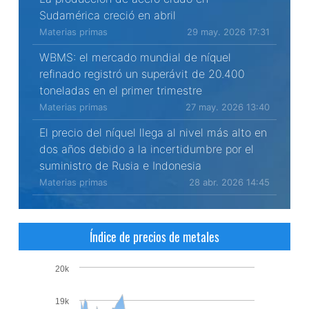
Sudamérica creció en abril
Materias primas
29 may. 2026 17:31
WBMS: el mercado mundial de níquel
refinado registró un superávit de 20.400
toneladas en el primer trimestre
Materias primas
27 may. 2026 13:40
El precio del níquel llega al nivel más alto en
dos años debido a la incertidumbre por el
suministro de Rusia e Indonesia
Materias primas
28 abr. 2026 14:45
Índice de precios de metales
20k
19k