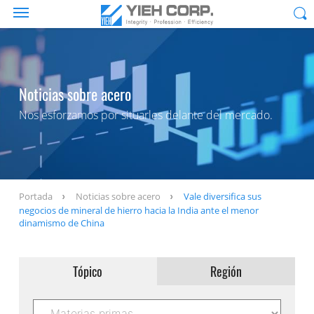
Noticias sobre acero
Nos esforzamos por situarles delante del mercado.
Portada
Noticias sobre acero
Vale diversifica sus
negocios de mineral de hierro hacia la India ante el menor
dinamismo de China
Tópico
Región