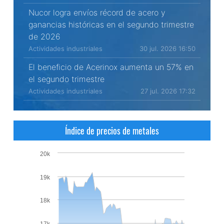
Nucor logra envíos récord de acero y
ganancias históricas en el segundo trimestre
de 2026
Actividades industriales
30 jul. 2026 16:50
El beneficio de Acerinox aumenta un 57% en
el segundo trimestre
Actividades industriales
27 jul. 2026 17:32
Índice de precios de metales
20k
19k
18k
17k