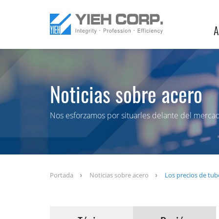
A
Noticias sobre acero
Nos esforzamos por situarles delante del merca
Portada
Noticias sobre acero
Los precios de tub