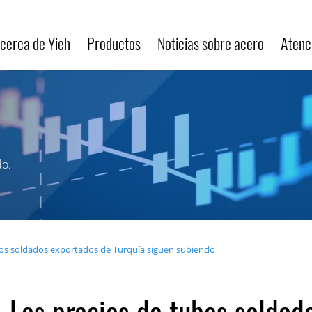
cerca de Yieh
Productos
Noticias sobre acero
Atenci
do.
os soldados exportados de Turquía siguen subiendo
Los precios de tubos soldad