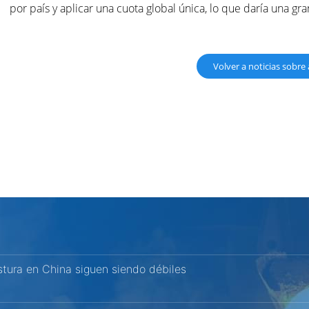
por país y aplicar una cuota global única, lo que daría una gr
Volver a noticias sobre
stura en China siguen siendo débiles