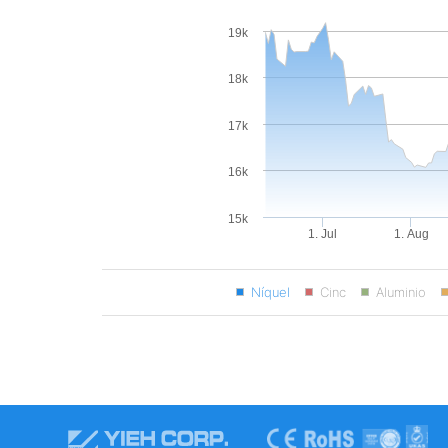
19k
18k
17k
16k
15k
1. Jul
1. Aug
Níquel
Cinc
Aluminio