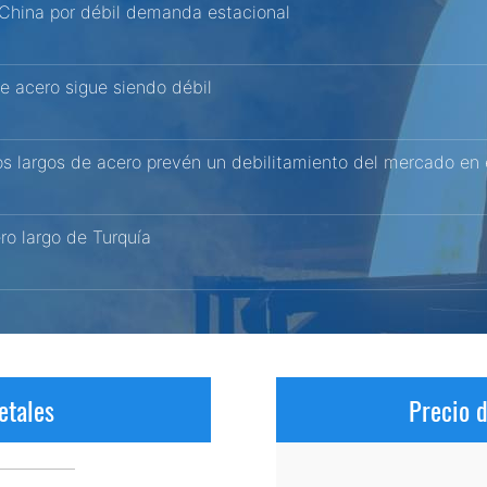
 China por débil demanda estacional
e acero sigue siendo débil
os largos de acero prevén un debilitamiento del mercado en
ro largo de Turquía
etales
Precio 