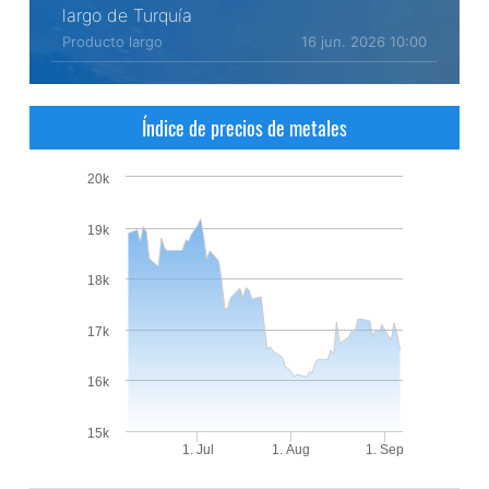
largo de Turquía
Producto largo
16 jun. 2026 10:00
Índice de precios de metales
20k
19k
18k
17k
16k
15k
1. Jul
1. Aug
1. Sep