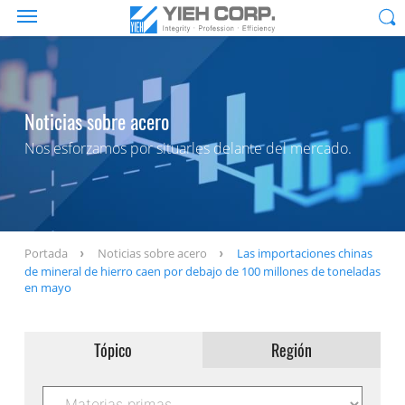
Noticias sobre acero
Nos esforzamos por situarles delante del mercado.
Portada
Noticias sobre acero
Las importaciones chinas
de mineral de hierro caen por debajo de 100 millones de toneladas
en mayo
Tópico
Región