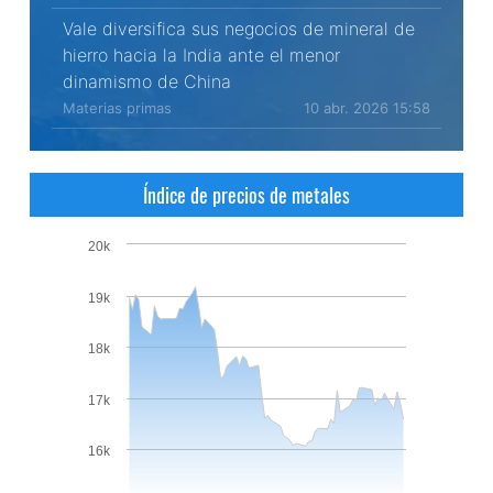
Vale diversifica sus negocios de mineral de
hierro hacia la India ante el menor
dinamismo de China
Materias primas
10 abr. 2026 15:58
Índice de precios de metales
20k
19k
18k
17k
16k