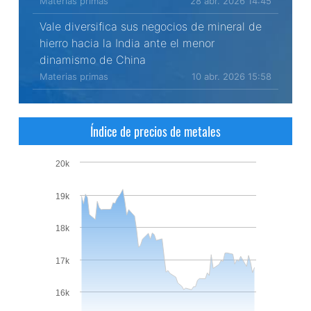
Materias primas
28 abr. 2026 14:45
Vale diversifica sus negocios de mineral de
hierro hacia la India ante el menor
dinamismo de China
Materias primas
10 abr. 2026 15:58
Índice de precios de metales
20k
19k
18k
17k
16k