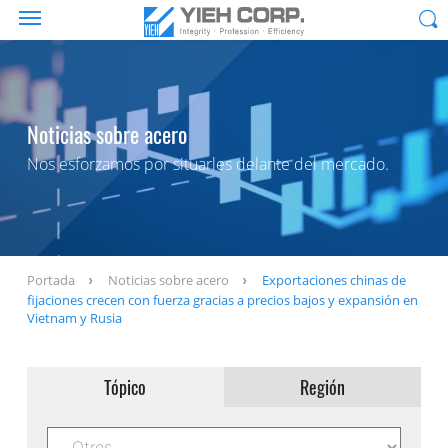
Noticias sobre acero
Nos esforzamos por situarles delante del mercado.
Portada
Noticias sobre acero
Exportaciones chinas de
fijaciones crecen con fuerza gracias a precios bajos y expansión en
Vietnam y Rusia
Tópico
Región