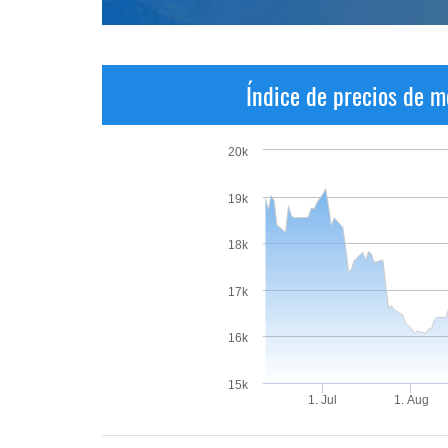
Índice de precios de m
20k
19k
18k
17k
16k
15k
1. Jul
1. Aug