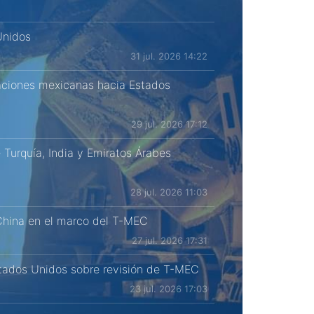
Unidos
31 jul. 2026 14:22
taciones mexicanas hacia Estados
29 jul. 2026 17:12
Turquía, India y Emiratos Árabes
28 jul. 2026 11:03
 China en el marco del T-MEC
27 jul. 2026 17:31
stados Unidos sobre revisión de T-MEC
23 jul. 2026 17:03