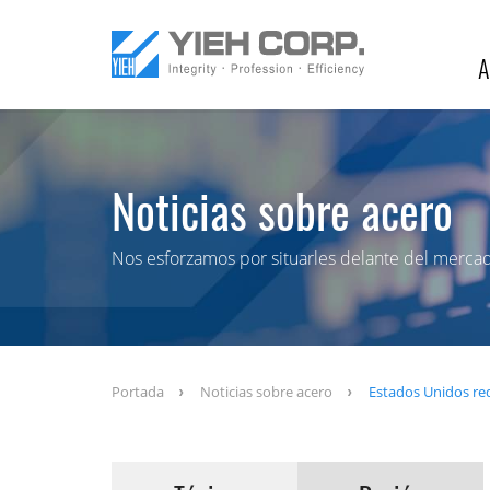
A
Noticias sobre acero
Nos esforzamos por situarles delante del merca
Portada
Noticias sobre acero
Estados Unidos red