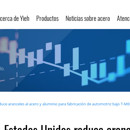
cerca de Yieh
Productos
Noticias sobre acero
Atenci
do.
uce aranceles al acero y aluminio para fabricación de automotriz bajo T-ME
Estados Unidos reduce aranc