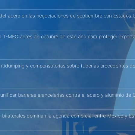
 del acero en las negociaciones de septiembre con Estados 
el T-MEC antes de octubre de este año para proteger expor
antidumping y compensatorias sobre tuberías procedentes de 
nificar barreras arancelarias contra el acero y aluminio de
s bilaterales dominan la agenda comercial entre México y E