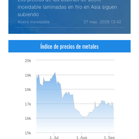
inoxidable laminadas en frío en Asia siguen
subiendo
Acero inoxidable
27 may. 2026 13:42
Índice de precios de metales
20k
19k
18k
17k
16k
15k
1. Jul
1. Aug
1. Sep