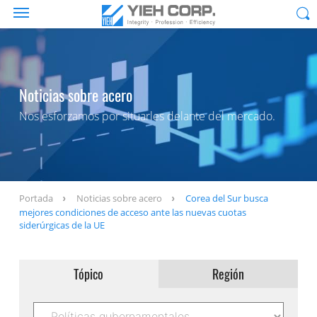
Noticias sobre acero
Nos esforzamos por situarles delante del mercado.
Portada
Noticias sobre acero
Corea del Sur busca
mejores condiciones de acceso ante las nuevas cuotas
siderúrgicas de la UE
Tópico
Región