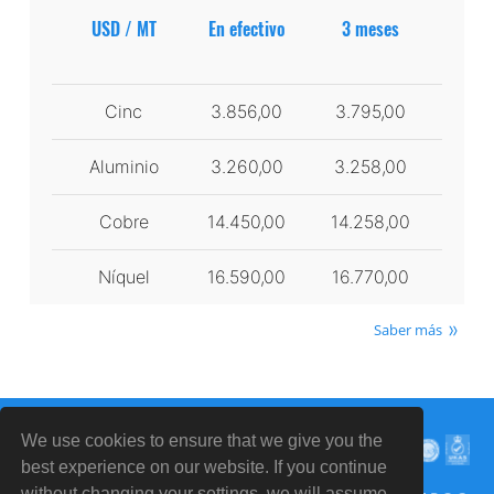
USD / MT
En efectivo
3 meses
Cinc
3.856,00
3.795,00
Aluminio
3.260,00
3.258,00
Cobre
14.450,00
14.258,00
Níquel
16.590,00
16.770,00
Saber más
We use cookies to ensure that we give you the
best experience on our website. If you continue
without changing your settings, we will assume