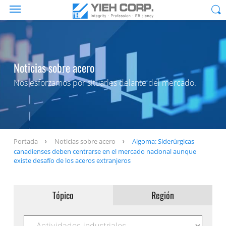
Noticias sobre acero
Nos esforzamos por situarles delante del mercado.
Portada
Noticias sobre acero
Algoma: Siderúrgicas
canadienses deben centrarse en el mercado nacional aunque
existe desafío de los aceros extranjeros
Tópico
Región