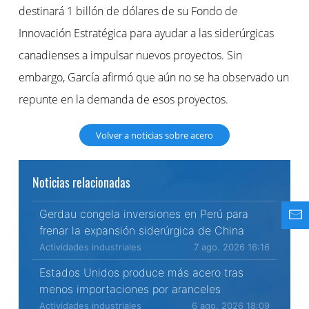
destinará 1 billón de dólares de su Fondo de
Innovación Estratégica para ayudar a las siderúrgicas
canadienses a impulsar nuevos proyectos. Sin
embargo, García afirmó que aún no se ha observado un
repunte en la demanda de esos proyectos.
Volver a noticias sobre acero
Noticias relacionadas
Gerdau congela inversiones en Perú para
frenar la expansión siderúrgica de China
Actividades industriales
7 ago. 2026 16:16
Estados Unidos produce más acero tras
menos importaciones por aranceles
Actividades industriales
6 ago. 2026 18:09