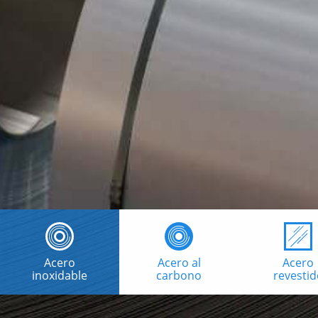
Acero
Acero al
Acero
inoxidable
carbono
revestid