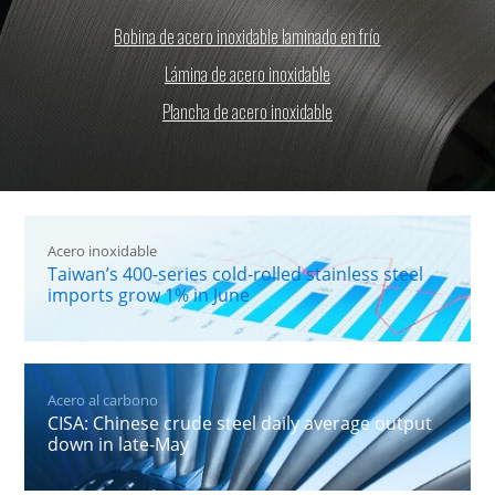
Bobina de acero inoxidable laminado en frío
Lámina de acero inoxidable
Plancha de acero inoxidable
Acero inoxidable
Taiwan’s 400-series cold-rolled stainless steel
imports grow 1% in June
Acero al carbono
CISA: Chinese crude steel daily average output
down in late-May