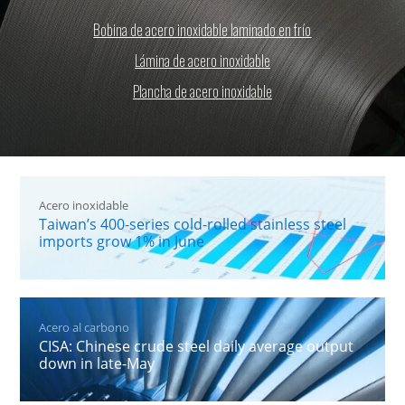
Bobina de acero inoxidable laminado en frío
Lámina de acero inoxidable
Plancha de acero inoxidable
Acero inoxidable
Taiwan’s 400-series cold-rolled stainless steel
imports grow 1% in June
Acero al carbono
CISA: Chinese crude steel daily average output
down in late-May